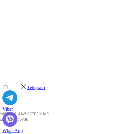
ГЛАВНАЯ
О БРЕНДЕ
ОПЛАТА И ДОСТАВКА
ГАРАНТИИ
КАК ВЫБРАТЬ НУЖНЫЙ РАЗМЕР
ВОЗВРАТ
БЛОГ
Telegram
Viber
УДОБНАЯ И КАЧЕСТВЕННАЯ
ДЕТСКАЯ ОБУВЬ
WhatsApp